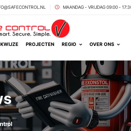
FO@SAFECONTROL.NL
MAANDAG - VRIJDAG 09:00 - 17:
KWIJZE
PROJECTEN
REGIO
OVER ONS
ws
ntrol