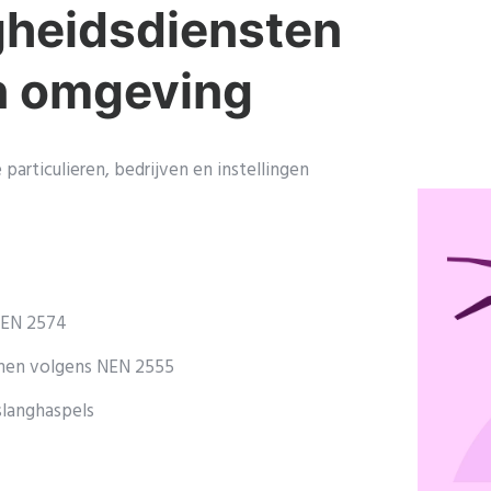
gheidsdiensten
n omgeving
articulieren, bedrijven en instellingen
NEN 2574
men volgens NEN 2555
slanghaspels