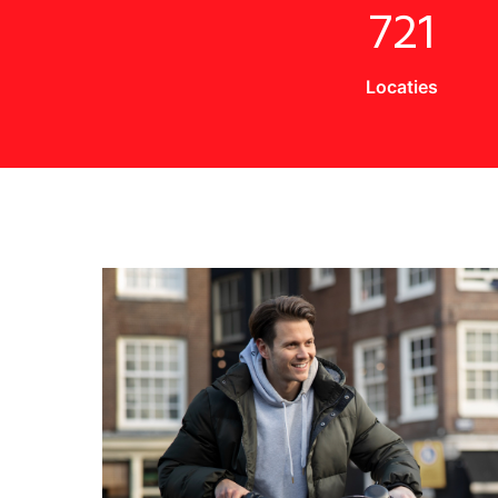
721
Locaties