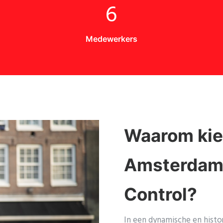
6
Medewerkers
Waarom ki
Amsterdamm
Control?
In een dynamische en histo