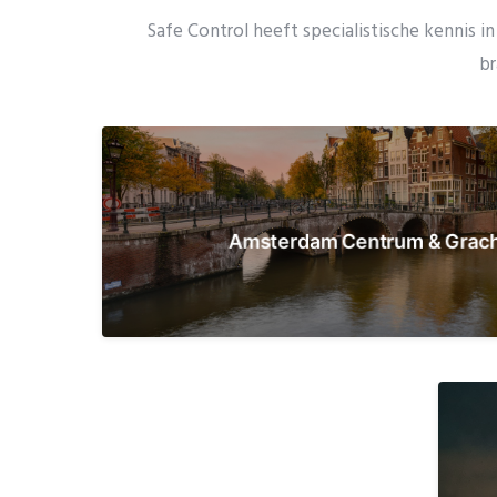
Safe Control heeft specialistische kennis 
br
Monumentale panden met specifie
Smalle trappenhuizen en historische 
Amsterdam Centrum & Grach
Maatwerk voor rijksmonumen