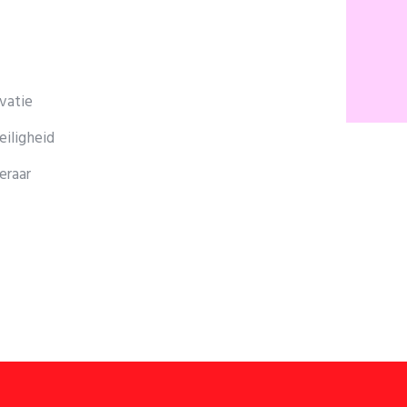
vatie
iligheid
eraar