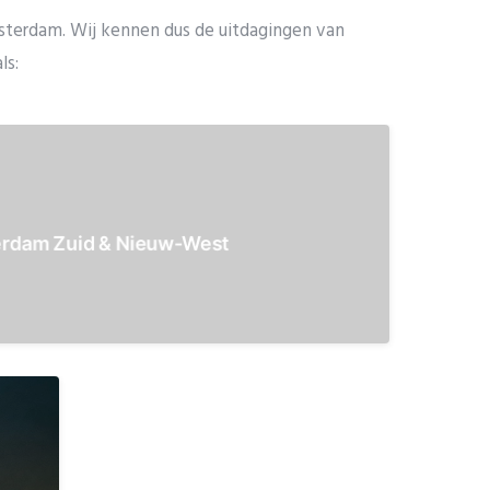
msterdam. Wij kennen dus de uitdagingen van
ls:
 appartementencomplexen
bouwen en business centers
rdam Zuid & Nieuw-West
ud en grootschalige projecten