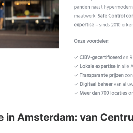
panden naast hypermoderne 
maatwerk.
Safe Control co
expertise
– sinds 2010 erke
Onze voordelen:
✓
CIBV-gecertificeerd
en R
✓
Lokale expertise
in alle
✓
Transparante prijzen
zon
✓
Digitaal beheer
van al u
✓
Meer dan 700 locaties
on
ie in Amsterdam: van Centr