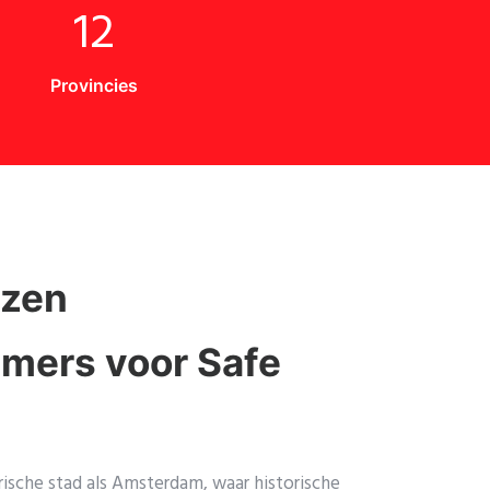
12
Provincies
ezen
ers voor Safe
rische stad als Amsterdam, waar historische