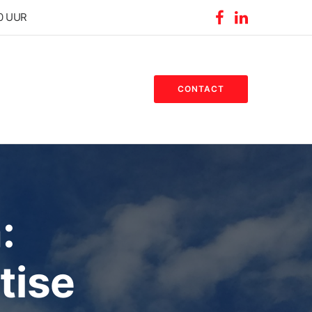
30 UUR
CONTACT
:
tise